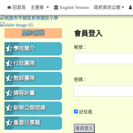
 回首頁
主選單
Engilsh Version
政府資訊公開
:::
:::
:::
會員登入
關於新榮
帳號：
學校簡介
行政團隊
教師團隊
密碼：
課程計畫
新榮公開授課
記住我
重要行事曆