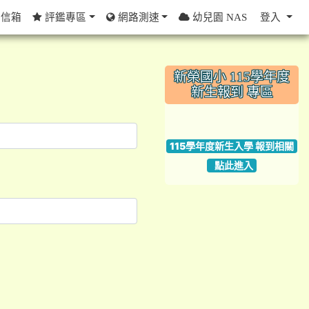
信箱
評鑑專區
網路測速
幼兒園 NAS
登入
:::
新榮國小 115學年度
新生報到 專區
link to https://w
115學年度新生入學 報到相關
點此進入