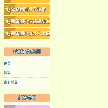
公務倫理行政規範
新榮國小性騷擾防治措
施、申訴及懲戒規範
新榮國小校外人士協助
教學或活動要點
政府資訊公開
預算
決算
會計報告
新榮專欄