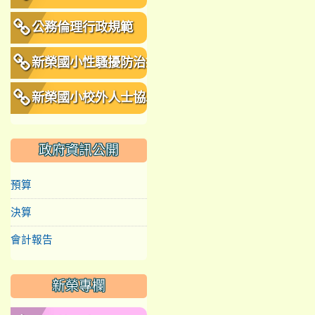
公務倫理行政規範
新榮國小性騷擾防治措
施、申訴及懲戒規範
新榮國小校外人士協助
教學或活動要點
政府資訊公開
預算
決算
會計報告
新榮專欄