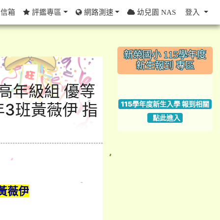
信箱
評鑑專區
網路測速
幼兒園 NAS
登入
:::
新榮國小 115學年度
新生報到 專區
中高年級組 優等
link to https://w
115學年度新生入學 報到相關
年3班黃薇伊 指
點此進入
黃薇伊