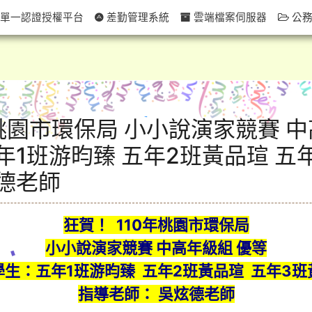
單一認證授權平台
差勤管理系統
雲端檔案伺服器
公務
年桃園市環保局 小小說演家競賽 
年1班游昀臻 五年2班黃品瑄 五
德老師
狂賀！ 110年桃園市環保局
小小說演家競賽 中高年級組 優等
學生：五年1班游昀臻 五年2班黃品瑄 五年3班
指導老師： 吳炫德老師