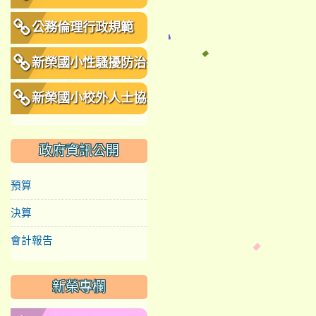
公務倫理行政規範
新榮國小性騷擾防治措
施、申訴及懲戒規範
新榮國小校外人士協助
教學或活動要點
政府資訊公開
預算
決算
會計報告
新榮專欄