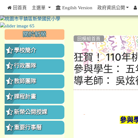
 回首頁
主選單
Engilsh Version
政府資訊公開
:::
:::
:::
關於新榮
回模組首頁
學校簡介
狂賀！ 110
行政團隊
參與學生： 五
導老師： 吳炫
教師團隊
課程計畫
新榮公開授課
參與
重要行事曆