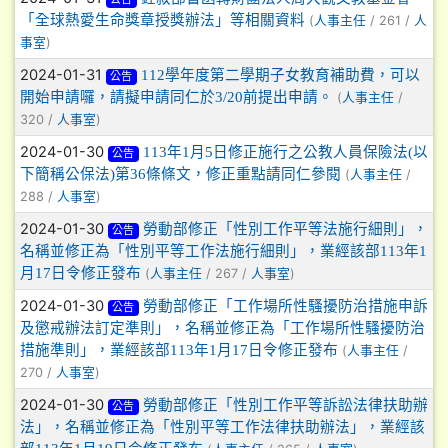
「全球熱愛生命獎章授獎辦法」等相關資料
(
/ 261 /
人事主任
人
)
事室
2024-01-31
112學年度第二學期子女教育補助費，可以
公告
開始申請囉，請擬申請同仁於3/20前提出申請。
(
/
人事主任
320 /
)
人事室
2024-01-30
113年1月5日修正施行之公教人員保險法(以
公告
下簡稱公保法)第36條條文，修正重點請同仁參閱
(
/
人事主任
288 /
)
人事室
2024-01-30
勞動部修正「性別工作平等法施行細則」，
公告
名稱並修正為「性別平等工作法施行細則」，業經該部113年1
月17日令修正發布
(
/ 267 /
)
人事主任
人事室
2024-01-30
勞動部修正「工作場所性騷擾防治措施申訴
公告
及懲戒辦法訂定準則」，名稱並修正為「工作場所性騷擾防治
措施準則」，業經該部113年1月17日令修正發布
(
/
人事主任
270 /
)
人事室
2024-01-30
勞動部修正「性別工作平等訴訟法律扶助辦
公告
法」，名稱並修正為「性別平等工作法律扶助辦法」，業經該