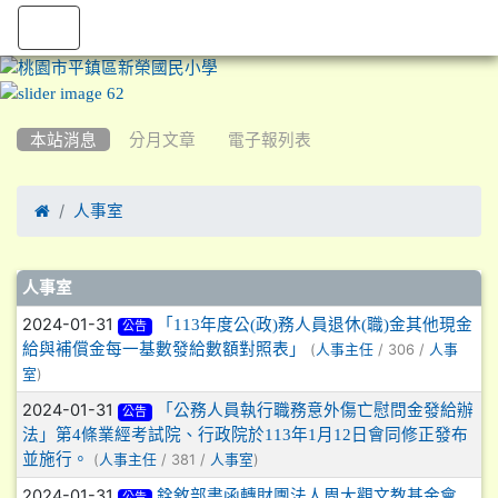
:::
本站消息
分月文章
電子報列表

人事室
文章列表
人事室
2024-01-31
「113年度公(政)務人員退休(職)金其他現金
公告
給與補償金每一基數發給數額對照表」
(
/ 306 /
人事主任
人事
)
室
2024-01-31
「公務人員執行職務意外傷亡慰問金發給辦
公告
法」第4條業經考試院、行政院於113年1月12日會同修正發布
並施行。
(
/ 381 /
)
人事主任
人事室
2024-01-31
銓敘部書函轉財團法人周大觀文教基金會
公告