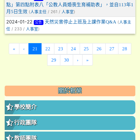
點」第四點附表八「公教人員婚喪生育補助表」，並自113年1
月5日生效
(
/ 261 /
)
人事主任
人事室
2024-01-22
天然災害停止上班及上課作業Q&A
(
人事主
公告
/ 233 /
)
任
人事室
(current)
«
‹
21
22
23
24
25
26
27
28
29
30
›
»
:::
關於新榮
學校簡介
行政團隊
教師團隊