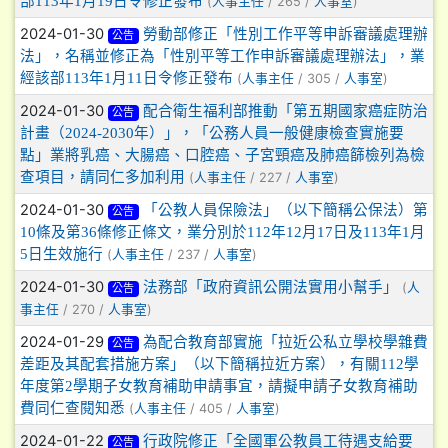
部113年1月19日令修正發布
(
/ 265 /
)
人事主任
人事室
2024-01-30
勞動部修正「性別工作平等申訴審議處理辦
公告
法」，名稱並修正為「性別平等工作申訴審議處理辦法」，業
經該部113年1月11日令修正發布
(
/ 305 /
)
人事主任
人事室
2024-01-30
配合衛生福利部推動「第五期國家癌症防治
公告
計畫（2024-2030年）」，「公務人員一般健康檢查實施要
點」業將乳癌、大腸癌、口腔癌、子宮頸癌及肺癌篩檢列為檢
查項目，請同仁多加利用
(
/ 227 /
)
人事主任
人事室
2024-01-30
「公教人員保險法」（以下簡稱公保法）第
公告
10條及第36條修正條文，業分別於112年12月17日及113年1月
5日生效施行
(
/ 237 /
)
人事主任
人事室
2024-01-30
法務部「政府資訊公開法實用小幫手」
(
人
公告
/ 270 /
)
事主任
人事室
2024-01-29
為配合教育部實施「拉近公私立學校學雜費
公告
差距及其配套措施方案」（以下簡稱拉近方案），有關112學
年度第2學期子女教育補助申請事宜，請擬申請子女教育補助
費同仁查閱知悉
(
/ 405 /
)
人事主任
人事室
2024-01-22
行政院修正「全國軍公教員工待遇支給要
公告