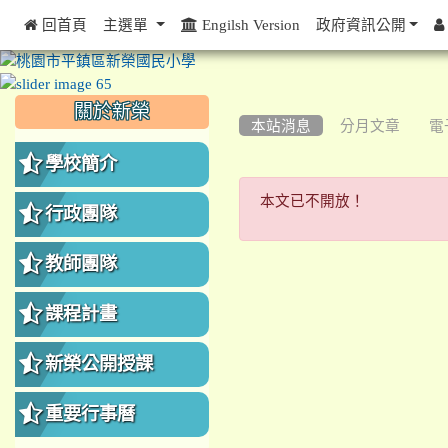
 回首頁
主選單
Engilsh Version
政府資訊公開
:::
:::
:::
關於新榮
本站消息
分月文章
電
學校簡介
本文已不開放
本文已不開放！
行政團隊
教師團隊
課程計畫
新榮公開授課
重要行事曆