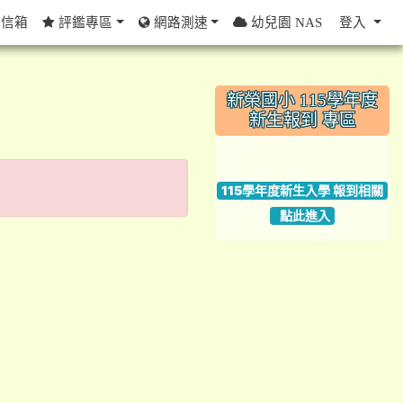
信箱
評鑑專區
網路測速
幼兒園 NAS
登入
:::
新榮國小 115學年度
新生報到 專區
link to https://w
115學年度新生入學 報到相關
點此進入