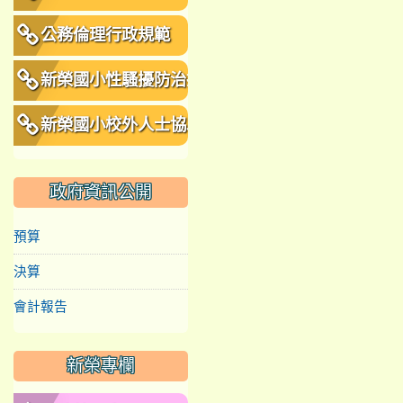
公務倫理行政規範
新榮國小性騷擾防治措
施、申訴及懲戒規範
新榮國小校外人士協助
教學或活動要點
政府資訊公開
預算
決算
會計報告
新榮專欄