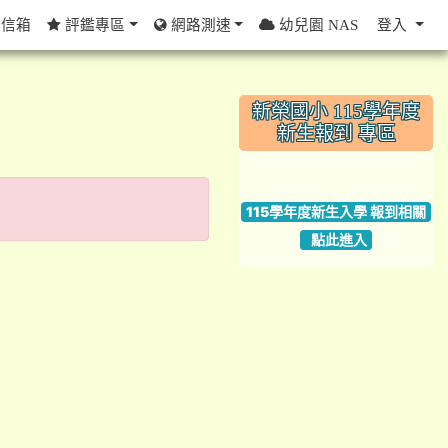
信箱
評鑑專區
網路測速
幼兒園 NAS
登入
:::
新榮國小 115學年度
新生報到 專區
link to https://w
115學年度新生入學 報到相關
點此進入