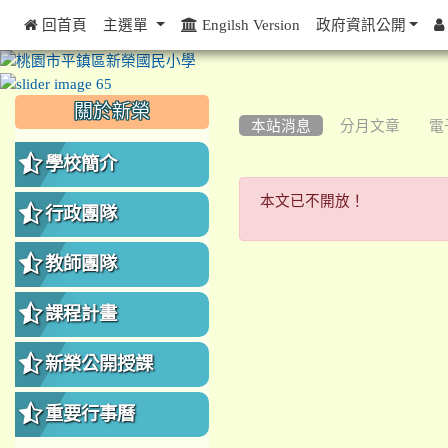
 回首頁
主選單
Engilsh Version
政府資訊公開
:::
:::
:::
關於新榮
本站消息
分月文章
電
學校簡介
本文已不開放
本文已不開放！
行政團隊
教師團隊
課程計畫
新榮公開授課
重要行事曆