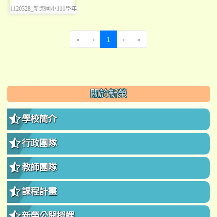
1120328_新榮國小111學年
photo:3580
度奇異日暨兒童節慶祝活
動
(current)
«
‹
1
›
»
:::
關於新榮
學校簡介
行政團隊
教師團隊
課程計畫
新榮公開授課