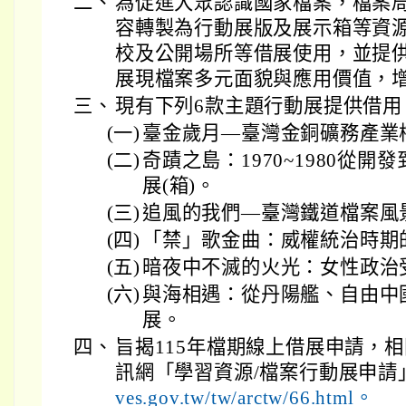
二、
為促進大眾認識國家檔案，檔案
容轉製為行動展版及展示箱等資源
校及公開場所等借展使用，並提
展現檔案多元面貌與應用價值，
三、
現有下列6款主題行動展提供借用
(一)
臺金歲月—臺灣金銅礦務產業
(二)
奇蹟之島：1970~1980從
展(箱)。
(三)
追風的我們—臺灣鐵道檔案風
(四)
「禁」歌金曲：威權統治時期
(五)
暗夜中不滅的火光：女性政治
(六)
與海相遇：從丹陽艦、自由中
展。
四、
旨揭115年檔期線上借展申請，
訊網「學習資源/檔案行動展申請
ves.gov.tw/tw/arctw/66.html。