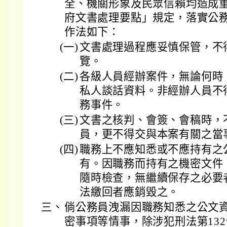
全、機關形象及民眾信賴均造成
府文書處理要點」規定，落實公
作法如下：
(一)
文書處理過程應妥慎保管，不
覽。
(二)
各級人員經辦案件，無論何時
私人談話資料。非經辦人員不
務事件。
(三)
文書之核判、會簽、會稿時，
員，更不得交與本案有關之當
(四)
職務上不應知悉或不應持有之
有。因職務而持有之機密文件
隨時檢查，無繼續保存之必要
法繳回者應銷毀之。
三、
倘公務員洩漏因職務知悉之公文
密事項等情事，除涉犯刑法第13