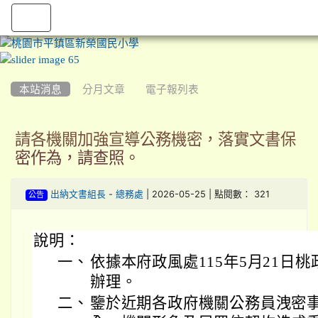
:::
本站消息
分月文章
電子報列表
請各機關加強宣導公務機密，落實文書保
密作為，請查照。
-
| 2026-05-25 | 點閱數： 321
出納文書組長
總務處
公告
說明：
一、
依據本府政風處115年5月21日桃政
辦理。
二、
鑒於近期各政府機關公務員洩密