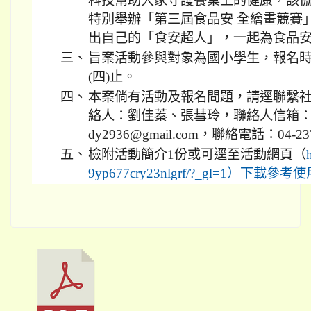
科技幫助大家守護餐桌上的健康，該
特別舉辦「第三屆食品安 全繪畫競賽
出自己的「食安超人」，一起為食品
三、
旨案活動參與對象為國小學生，報名時間
(四)止。
四、
本案倘有活動及報名問題，請逕聯繫
絡人：劉佳蓁、張彗玲，聯絡人信箱：tfta-serv
dy2936@gmail.com，聯絡電話：04-23
五、
檢附活動簡介1份或可逕至活動網頁（
9yp677cry23nlgrf/?_gl=1）下載參考