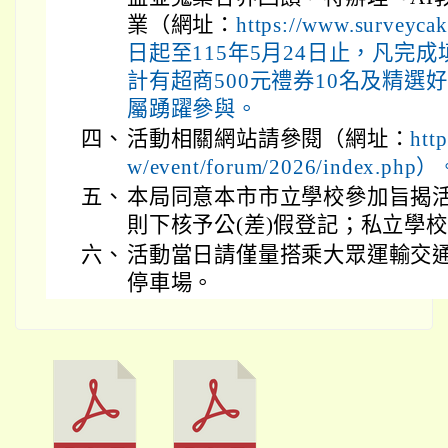
業（網址：
https://www.surve
日起至115年5月24日止，凡完
計有超商500元禮券10名及精選
屬踴躍參與。
四、
活動相關網站請參閱（網址：
htt
w/event/forum/2026/index.php
五、
本局同意本市市立學校參加旨揭
則下核予公(差)假登記；私立學
六、
活動當日請僅量搭乘大眾運輸交
停車場。