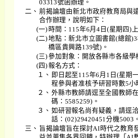
03313號函辦理。
二、
前揭論壇由新北市政府教育局與
合作辦理，說明如下：
(一)
時間：115年6月4日(星期四)
(二)
地點：新北市立圖書館(總館)
橋區貴興路139號)。
(三)
參加對象：開放各縣市各級學
(四)
報名方式：
１、
即日起至115年6月1日(星期
程參與者准核予研習時數5小
２、
外縣市教師請逕至全國教師在
碼：5585259)。
３、
如研習報名尚有疑義，請逕
話：(02)29420451分機5003
三、
旨揭論壇旨在探討AI時代之教育
益並蒐集各界回饋，特辦理「AI