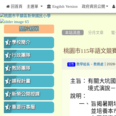
 回首頁
主選單
Engilsh Version
政府資訊公開
:::
:::
:::
關於新榮
本站消息
分月文章
電
學校簡介
桃園市115年語文
行政團隊
-
| 2026
教學組長
教務處
公告
教師團隊
主旨：
有關大坑國
課程計畫
境式演說
新榮公開授課
說明：
一、
旨揭暑期
重要行事曆
並培養本