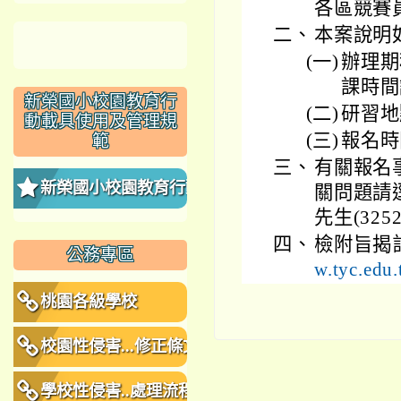
各區競賽
二、
本案說明
(一)
辦理期
課時間
新榮國小校園教育行
(二)
研習地
動載具使用及管理規
(三)
報名時
範
三、
有關報名
新榮國小校園教育行動
關問題請
先生(325
載具使用及管理規範
四、
檢附旨揭
公務專區
w.tyc.ed
桃園各級學校
校園性侵害...修正條文
學校性侵害..處理流程