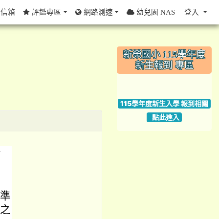
信箱
評鑑專區
網路測速
幼兒園 NAS
登入
:::
新榮國小 115學年度
新生報到 專區
link to https://w
115學年度新生入學 報到相關
點此進入
情
水準
格之