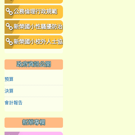
公務倫理行政規範
新榮國小性騷擾防治措
施、申訴及懲戒規範
新榮國小校外人士協助
教學或活動要點
政府資訊公開
預算
決算
會計報告
新榮專欄