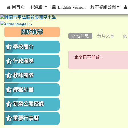
 回首頁
主選單
Engilsh Version
政府資訊公開
:::
:::
:::
關於新榮
本站消息
分月文章
電
學校簡介
本文已不開放
本文已不開放！
行政團隊
教師團隊
課程計畫
新榮公開授課
重要行事曆