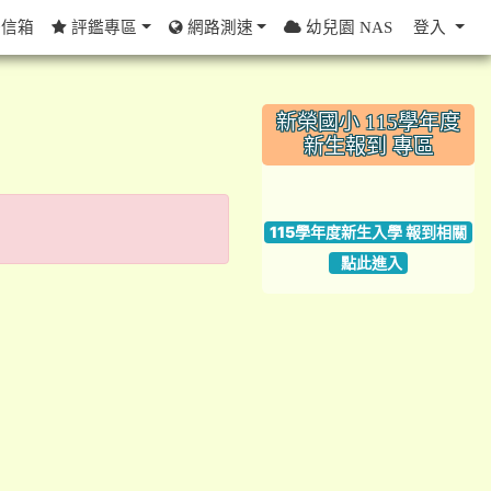
信箱
評鑑專區
網路測速
幼兒園 NAS
登入
:::
新榮國小 115學年度
新生報到 專區
link to https://w
115學年度新生入學 報到相關
點此進入