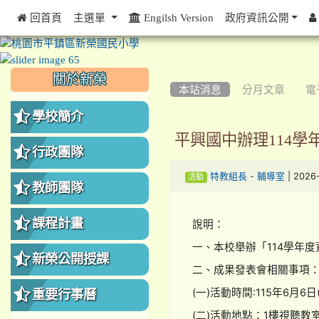
 回首頁
主選單
Engilsh Version
政府資訊公開
:::
:::
:::
關於新榮
本站消息
分月文章
電
學校簡介
平興國中辦理114
行政團隊
-
| 2026
特教組長
輔導室
活動
教師團隊
課程計畫
說明：
一、本校舉辦「114學年
新榮公開授課
二、成果發表會相關事項
(一)活動時間:115年6月6日(
重要行事曆
(二)活動地點：1樓視聽教室