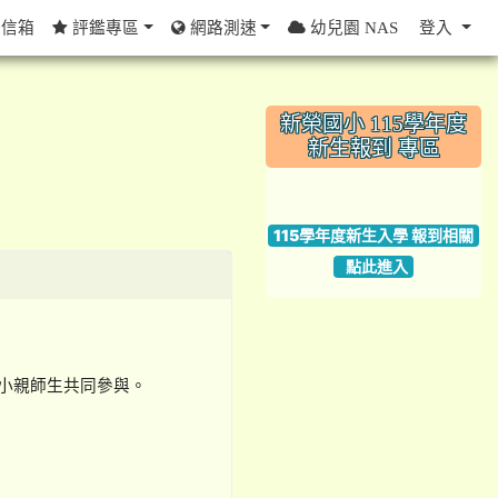
信箱
評鑑專區
網路測速
幼兒園 NAS
登入
:::
新榮國小 115學年度
新生報到 專區
link to https://w
115學年度新生入學 報到相關
點此進入
國小親師生共同參與。