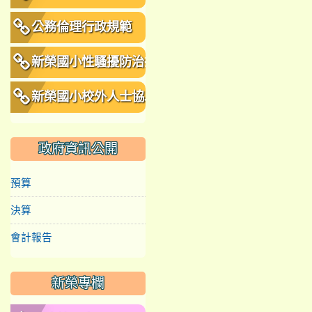
公務倫理行政規範
新榮國小性騷擾防治措
施、申訴及懲戒規範
新榮國小校外人士協助
教學或活動要點
政府資訊公開
預算
決算
會計報告
新榮專欄