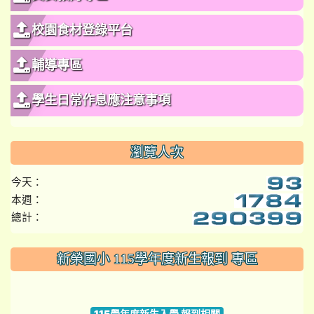
校園食材登錄平台
輔導專區
學生日常作息應注意事項
瀏覽人次
今天：
本週：
總計：
:::
新榮國小 115學年度新生報到 專區
link to https://www.szps.tyc.edu.tw
115學年度新生入學 報到相關