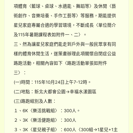
項體育〈籃球、桌球、水適能、舞蹈等〉及休閒〈藝
術創作、音樂培養、手作工藝等〉等服務，期能提供
星兒家庭專屬合適的學習環境，不斷成長〈單位簡介
及115年暑期課程表如附件一、二〉。
三、然為讓星兒家庭們能走到戶外與一般民眾享有同
樣的體育休閒生活，遂策畫辦理此項關懷自閉症公益
路跑活動，相關內容如下〈路跑活動單張如附件
三〉：
(一)時間：115年10月24日上午7-12時。
(二)地點：新北大都會公園→幸福水漾園區
(三)路跑組別及人數：
１、6K〈樂活挑戰組〉：300人。
２、3K〈樂活健跑組〉：300人
３、3K〈星兒親子組〉：600人〈300組→1星兒+1主