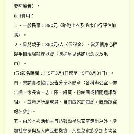
要照顧者〉。
(四)費用：
１、一般民眾：390元〈路跑上衣及毛巾自行評估加
購〉。
２、星兒親子：390元/人〈保證金〉，當天攜身心障
礙手冊現場辦理退費〈贈送星兒路跑記念衣及毛
巾〉。
(五)報名時間：115年3月1日起至115年8月31日止。
四、懇請貴校協助公告分享本簡章〈各科辦公室、佈
告欄、家長會、志工隊、網頁、粉絲團或相關通訊群
組〉，並轉達所屬成員、自閉症家庭知悉，鼓勵踴躍
報名參加。
五、由於本次活動主旨乃鼓勵星兒家庭走出戶外，增
加社會參與及人際互動機會，凡星兒家族參加者均全