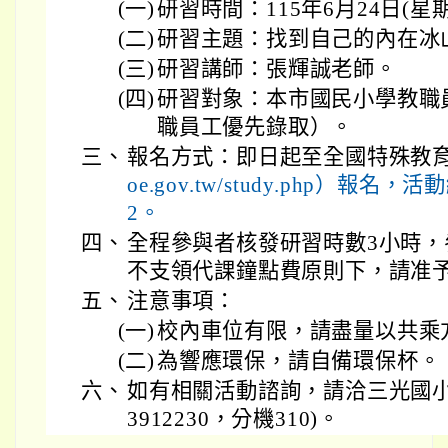
(一)
研習時間：115年6月24日(星
(二)
研習主題：找到自己的內在冰
(三)
研習講師：張輝誠老師。
(四)
研習對象：本市國民小學教職
職員工優先錄取）。
三、
報名方式：即日起至全國特殊教
oe.gov.tw/study.php）報名，活動
2。
四、
全程參與者核發研習時數3小時
不支領代課鐘點費原則下，請准
五、
注意事項：
(一)
校內車位有限，請盡量以共乘
(二)
為響應環保，請自備環保杯。
六、
如有相關活動諮詢，請洽三光國小
3912230，分機310)。