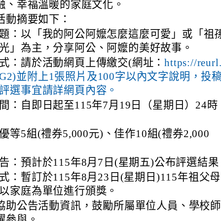
融、幸福溫暖的家庭文化。
活動摘要如下：
題：以「我的阿公阿嬤怎麼這麼可愛」或「祖
光」為主，分享阿公、阿嬤的美好故事。
式：請於活動網頁上傳繳交(網址：
https://reurl
lZVG2)並附上1張照片及100字以內文字說明，投
評選事宜請詳網頁內容。
間：自即日起至115年7月19日（星期日）24時
等5組(禮券5,000元)、佳作10組(禮券2,000
告：預計於115年8月7日(星期五)公布評選結果
式：暫訂於115年8月23日(星期日)115年祖父
以家庭為單位進行頒獎。
協助公告活動資訊，鼓勵所屬單位人員、學校
躍參與。