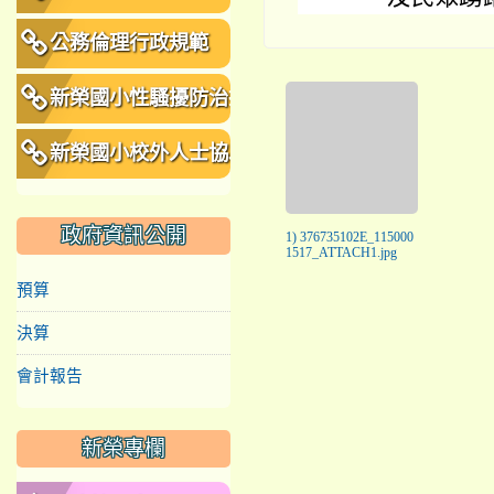
公務倫理行政規範
新榮國小性騷擾防治措
施、申訴及懲戒規範
新榮國小校外人士協助
教學或活動要點
政府資訊公開
1) 376735102E_115000
1517_ATTACH1.jpg
預算
決算
會計報告
新榮專欄