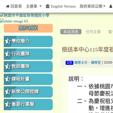
 回首頁
主選單
Engilsh Version
政府資訊公開
:::
:::
:::
關於新榮
本站消息
分月文章
電
學校簡介
檢送本中心115年
行政團隊
-
| 2026
輔導主任
輔導室
公告
教師團隊
說明：
課程計畫
一、
依據桃園
新榮公開授課
母節慶祝
二、
為慶祝祖
重要行事曆
動，增進