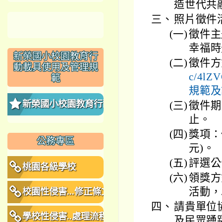
造世代共
三、
照片徵件
(一)
徵件主
幸福時
新榮國小校園教育行
(二)
徵件方
動載具使用及管理規
c/4
範
規範及
新榮國小校園教育行動
(三)
徵件期
止。
載具使用及管理規範
(四)
獎項：優
公務專區
元)。
(五)
評選公
桃園各級學校
(六)
領獎方
活動，
校園性侵害...修正條文
四、
請貴單位
學校性侵害..處理流程
及民眾踴