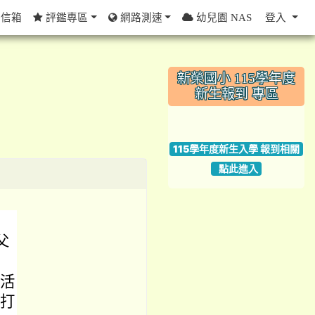
信箱
評鑑專區
網路測速
幼兒園 NAS
登入
:::
新榮國小 115學年度
新生報到 專區
link to https://w
115學年度新生入學 報到相關
點此進入
父
件活
，打