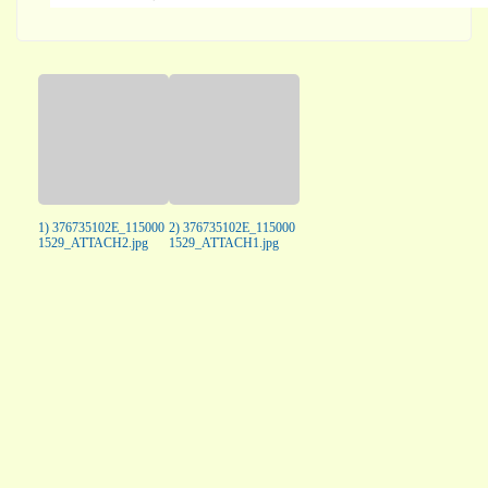
1) 376735102E_115000
2) 376735102E_115000
1529_ATTACH2.jpg
1529_ATTACH1.jpg