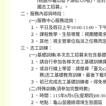
(桃園市龜山區下湖街320號)，信
圃志工招募」。
二、
服務內容與時段：
(一)
服務中心服務諮詢：
１、
平日及假日上午10:00-13:00、下午13
２、
課程教學、生態導覽：視團體需求(
３、
其他：視主管單位指派之任務而
三、
志工訓練：
(一)
基礎訓練(本次志工招募未包含基礎
１、
請自行參加各梯次志工基礎訓練
２、
或自行線上學習：請搜尋「臺北e
務]志工基礎教育訓練，最後下載
３、
若已完成志工基礎訓練者，得免
(二)
特殊訓練(須參加完整時數)
１、
時間：115年8月6日(星期四)08:30-1
２、
地點：龜山苗圃綠環境生態園區