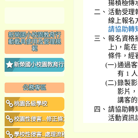
揚積極傳
二、
活動受理
線上報名
請協助轉
新榮國小校園教育行
三、
報名資格摘
動載具使用及管理規
上)，能
範
條件，經
(一)
通過客
新榮國小校園教育行動
有 1
載具使用及管理規範
(二)
錄製影
公務專區
影片，
講客的
桃園各級學校
四、
請協助轉
活動資訊
校園性侵害...修正條文
學校性侵害..處理流程