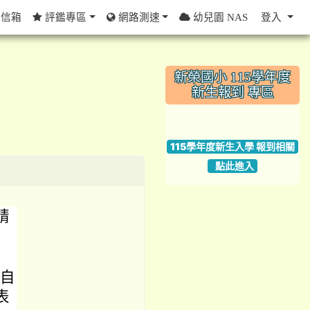
信箱
評鑑專區
網路測速
幼兒園 NAS
登入
:::
新榮國小 115學年度
新生報到 專區
link to https://w
115學年度新生入學 報到相關
點此進入
請
中自
表