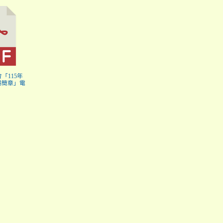
會「115年
揚簡章」電