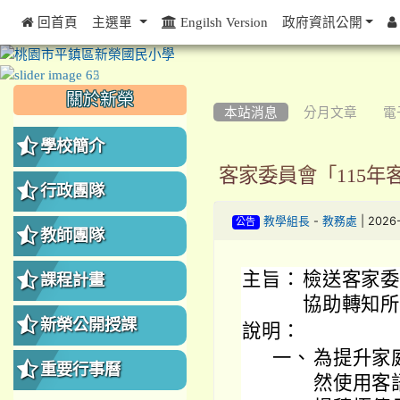
 回首頁
主選單
Engilsh Version
政府資訊公開
:::
:::
:::
關於新榮
本站消息
分月文章
電
學校簡介
客家委員會「115
行政團隊
-
| 2026
教學組長
教務處
公告
教師團隊
主旨：
檢送客家委
課程計畫
協助轉知所
新榮公開授課
說明：
一、
為提升家
重要行事曆
然使用客