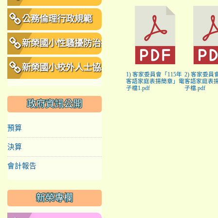
公務倫理行政規範
新榮國小性騷擾防治措
施、申訴及懲戒規範
新榮國小校外人士協助
1) 客家委員會「115年
2) 客家委員
客語家庭表揚簡章」電
客語家庭表
教學或活動要點
子檔1.pdf
子檔.pdf
政府資訊公開
預算
決算
會計報告
新榮專欄