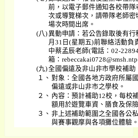
前，以電子郵件通知各校帶隊
次或導覽梯次，請帶隊老師密
場次時間出席。
(八)
異動申請：若公告錄取後有行程
月31日(星期五)前聯絡活動
中蔡孟辰老師(電話：02-2289
箱：rebeccakai0728@smsh.ntp
(九)
全國偏遠及非山非市學校補助
１、
對象：全國各地方政府所屬
偏遠或非山非市之學校。
２、
內容：預計補助12校，每校補助
額用於遊覽車資、膳食及保險
３、
非上述補助範圍之全國各公
與賽事觀摩與各項攤位體驗