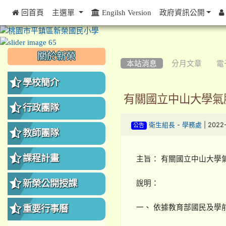
 回首頁
主選單
Engilsh Version
政府資訊公開
:::
:::
:::
關於新榮
本站消息
分月文章
電
學校簡介
有關國立中山大學氣
行政團隊
-
| 2022
衛生組長
學務處
公告
教師團隊
課程計畫
主旨： 有關國立中山大學
新榮公開授課
說明：
一、 依據教育部國民及學前教
重要行事曆