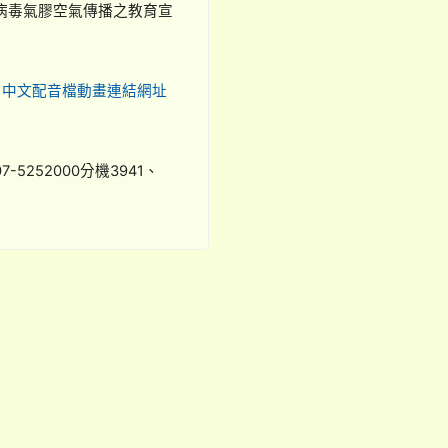
病毒氣膠空氣傳播之教育宣
pes/108，另中文配音檔動畫連結網址
52000分機3941、