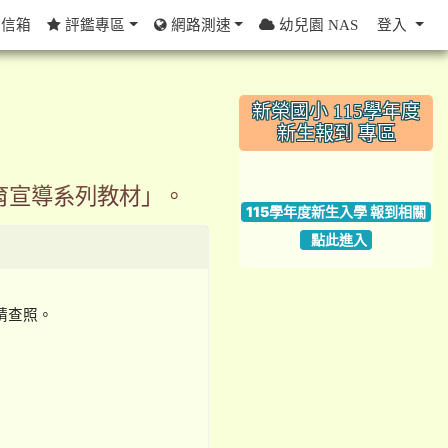
信箱
評鑑專區
網路測速
幼兒園 NAS
登入
:::
新榮國小 115學年度
新生報到 專區
link to https://w
育宣導系列教材」。
115學年度新生入學 報到相關
點此進入
請查照。