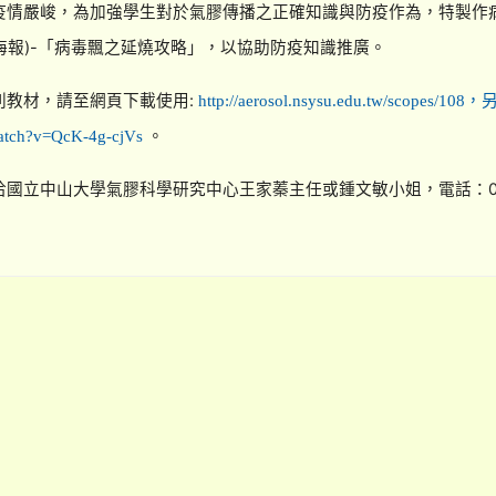
疫情嚴峻，為加強學生對於氣膠傳播之正確知識與防疫作為，特製作
海報)-「病毒飄之延燒攻略」，以協助防疫知識推廣。
列教材，請至網頁下載使用:
http://aerosol.nsysu.edu.tw/sco
。
watch?v=QcK-4g-cjVs
國立中山大學氣膠科學研究中心王家蓁主任或鍾文敏小姐，電話：07-52