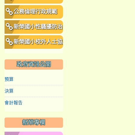
公務倫理行政規範
新榮國小性騷擾防治措
施、申訴及懲戒規範
新榮國小校外人士協助
教學或活動要點
政府資訊公開
預算
決算
會計報告
新榮專欄