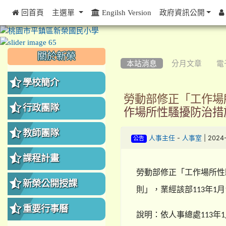
 回首頁
主選單
Engilsh Version
政府資訊公開
:::
:::
:::
關於新榮
本站消息
分月文章
電
學校簡介
勞動部修正「工作場
行政團隊
作場所性騷擾防治措施
教師團隊
-
| 2024
人事主任
人事室
公告
課程計畫
勞動部修正「工作場所性
新榮公開授課
則」，業經該部
年
月
113
1
重要行事曆
說明：依人事總處
年
113
1