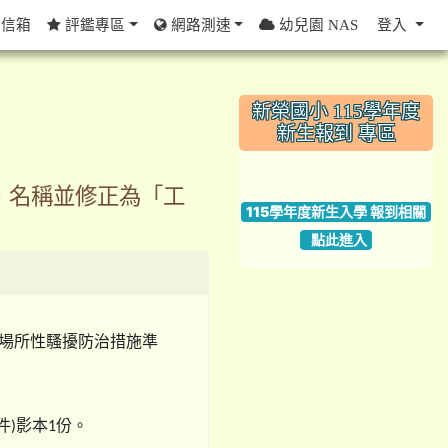
信箱
評鑑專區
網路測速
幼兒園 NAS
登入
:::
新榮國小 115學年度
新生報到 專區
link to https://w
，名稱並修正為「工
115學年度新生入學 報到相關
點此進入
場所性騷擾防治措施準
件
影本
份。
)
1