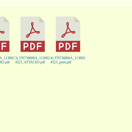
0A_113002
3) 376736800A_113002
4) 376736800A_113002
H2.pdf
4323_ATTACH3.pdf
4323_print.pdf