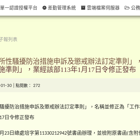
單一認證授權平台
差勤管理系統
雲端檔案伺服器
公務
子報列表
所性騷擾防治措施申訴及懲戒辦法訂定準則」
準則」，業經該部113年1月17日令修正發布
-01-30 | 點閱數： 272
騷擾防治措施申訴及懲戒辦法訂定準則」，名稱並修正為「工作
日令修正發布
17
月
日總處培字第
號書函辦理，並檢附原書函
含附
23
11330212942
(