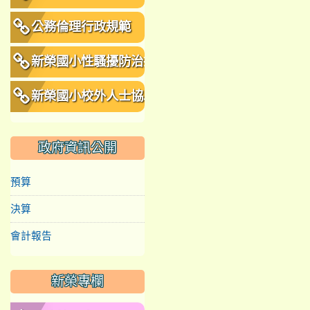
公務倫理行政規範
新榮國小性騷擾防治措
施、申訴及懲戒規範
新榮國小校外人士協助
教學或活動要點
政府資訊公開
預算
決算
會計報告
新榮專欄