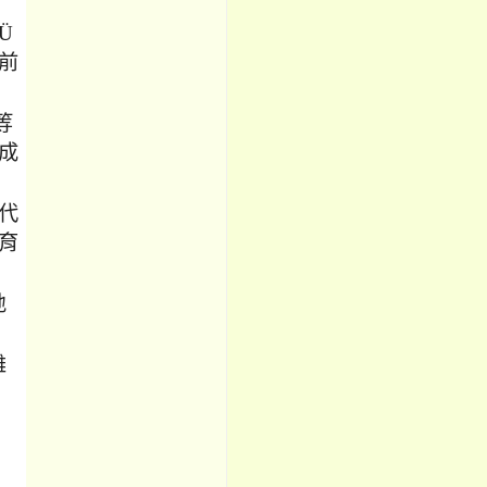
Ü
前
等
成
代
育
地
雄