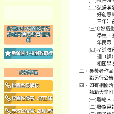
(一)
徵件時
(二)
弘揚孝
好創意
三年）
新榮國小校園教育行
(三)
Ü好攝
動載具使用及管理規
學校、
範
年民眾
(四)
孝道教
新榮國小校園教育行動
理（課
相關學
載具使用及管理規範
三、
獲獎者作品
公務專區
點另行公告
四、
如有相關洽
桃園各級學校
師範大學附
校園性侵害...修正條文
(一)
聯絡人
(二)
聯絡電話
學校性侵害..處理流程