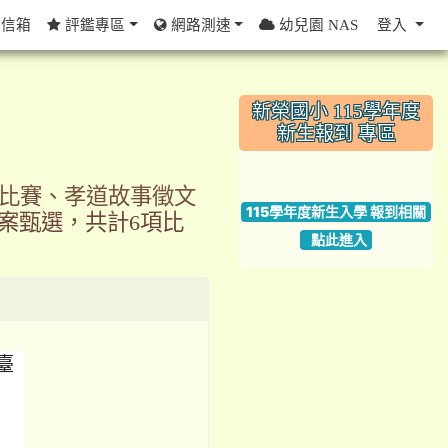
信箱
評鑑專區
網路測速
幼兒園 NAS
登入
:::
新榮國小 115學年度
新生報到 專區
link to https://w
畫比賽、孝道故事徵文
115學年度新生入學 報到相關
案甄選，共計6項比
點此進入
臺