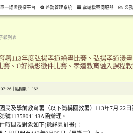
單一認證授權平台
差勤管理系統
雲端檔案伺服器
公務
子報列表
育署113年度弘揚孝道繪畫比賽、弘揚孝道漫
比賽、Ü好攝影徵件比賽、孝道教育融入課程教
-07-26 | 點閱數： 162
國民及學前教育署（以下簡稱國教署）113年7月 22日
號1135804148A函辦理。
件時間及對象如下(餘詳見計畫)：