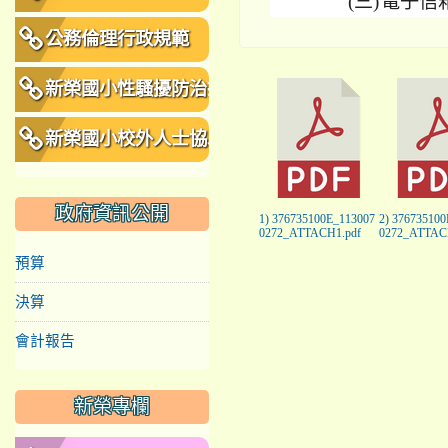
(三)
電子信箱：4
公務倫理行政規範
新榮國小性騷擾防治措
施、申訴及懲戒規範
新榮國小校外人士協助
教學或活動要點
政府資訊公開
1) 376735100E_113007
2) 37673510
0272_ATTACH1.pdf
0272_ATTAC
預算
決算
會計報告
新榮專欄