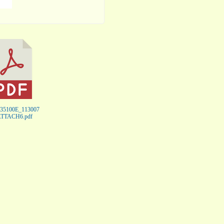
735100E_113007
ATTACH6.pdf