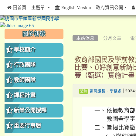
 回首頁
主選單
Engilsh Version
政府資訊公開
:::
:::
:::
關於新榮
本站消息
分月文章
電
學校簡介
教育部國民及學前教
行政團隊
比賽、Ü好創意新詩
賽（甄選）實施計畫
教師團隊
-
| 2024
訓育組長
學務處
活動
課程計畫
新榮公開授課
一、
依據教育部
教國署學字第
重要行事曆
二、
旨揭比賽徵