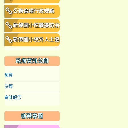
公務倫理行政規範
新榮國小性騷擾防治措
施、申訴及懲戒規範
新榮國小校外人士協助
教學或活動要點
政府資訊公開
預算
決算
會計報告
新榮專欄