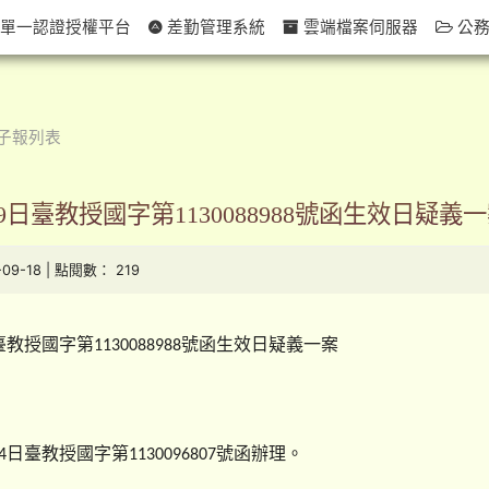
單一認證授權平台
差勤管理系統
雲端檔案伺服器
公務
子報列表
9日臺教授國字第1130088988號函生效日疑義
-09-18 | 點閱數： 219
臺教授國字第
號函生效日疑義一案
1130088988
日臺教授國字第
號函辦理。
4
1130096807