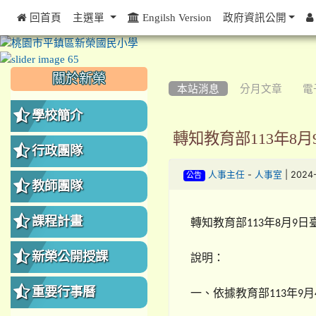
 回首頁
主選單
Engilsh Version
政府資訊公開
:::
:::
:::
關於新榮
本站消息
分月文章
電
學校簡介
轉知教育部113年8月
行政團隊
-
| 2024
人事主任
人事室
公告
教師團隊
課程計畫
轉知教育部
年
月
日
113
8
9
新榮公開授課
說明：
重要行事曆
一、依據教育部
年
月
113
9