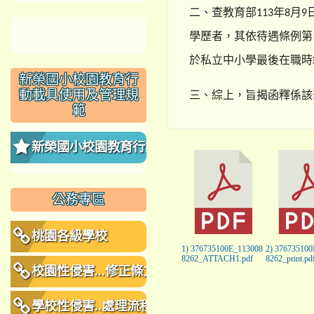
二、查教育部
年
月
113
8
9
學歷者，其依待遇條例第
於私立中小學最後在職時
新榮國小校園教育行
動載具使用及管理規
三、綜上，旨揭函釋係該
範
新榮國小校園教育行動
載具使用及管理規範
公務專區
桃園各級學校
1) 376735100E_113008
2) 37673510
8262_ATTACH1.pdf
8262_print.pd
校園性侵害...修正條文
學校性侵害..處理流程