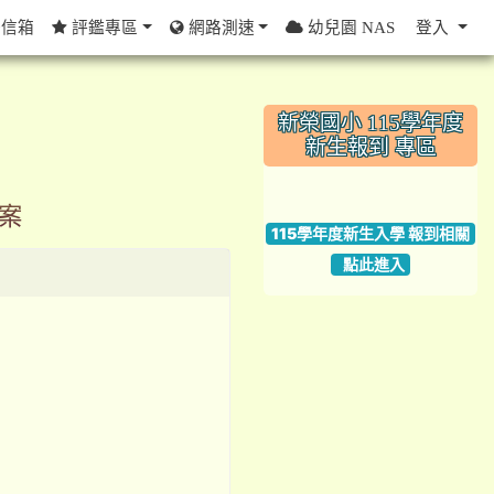
信箱
評鑑專區
網路測速
幼兒園 NAS
登入
:::
新榮國小 115學年度
新生報到 專區
link to https://w
一案
115學年度新生入學 報到相關
點此進入