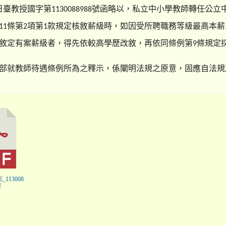
日臺教授國字第
號函略以，私立中小學教師轉任公立
1130088988
條第
項第
款規定核敘薪級時，如因受所聘職務等級最高本薪
11
2
1
敘定有案薪級者，得先依較高學歷改敘，再依同條例第
條規定
9
部就教師待遇條例所為之釋示，係闡明法規之原意，固應自法規
0E_113008
f