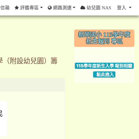
信箱
評鑑專區
網路測速
幼兒園 NAS
登入
:::
新榮國小 115學年度
新生報到 專區
link to https://w
小學（附設幼兒園）籌
115學年度新生入學 報到相關
點此進入
學
民