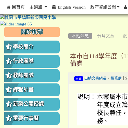
 回首頁
主選單
Engilsh Version
政府資訊公開
:::
:::
:::
關於新榮
本站消息
分月文章
電
學校簡介
本市自114學年度（
行政團隊
備處
教師團隊
-
| 
出納文書組長
總務處
公告
課程計畫
說明：
本案屬本市
新榮公開授課
年度成立
校長兼任，
重要行事曆
務。