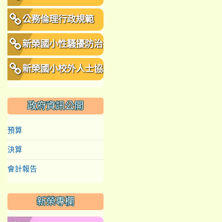
公務倫理行政規範
新榮國小性騷擾防治措
施、申訴及懲戒規範
新榮國小校外人士協助
教學或活動要點
政府資訊公開
預算
決算
會計報告
新榮專欄