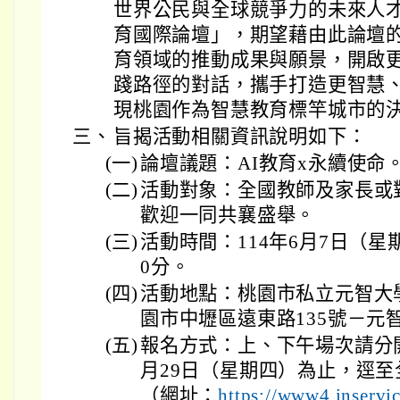
世界公民與全球競爭力的未來人才
育國際論壇」，期望藉由此論壇
育領域的推動成果與願景，開啟
踐路徑的對話，攜手打造更智慧
現桃園作為智慧教育標竿城市的
三、
旨揭活動相關資訊說明如下：
(一)
論壇議題：AI教育x永續使命
(二)
活動對象：全國教師及家長或
歡迎一同共襄盛舉。
(三)
活動時間：114年6月7日（星
0分。
(四)
活動地點：桃園市私立元智大
園市中壢區遠東路135號－元
(五)
報名方式：上、下午場次請分開
月29日（星期四）為止，逕
（網址：
https://www4.inser