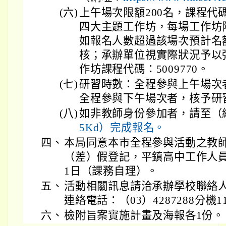
(六)
上午場次限額200名，課程代碼
四大主題工作坊，每場工作坊
如報名人數超過該場次預計名
核；承辦單位視實際狀況予以
作坊課程代碼：5009770。
(七)
研習時數：全程參與上午場次
全程參與下午場次者，核予研
(八)
如非教師身份參加者，請至（
5Kd）完成報名。
四、
本局同意本市全程參與活動之教
（差）假登記，平鎮高中工作人
1日（課務自理）。
五、
活動相關訊息請洽承辦學校聯絡
連絡電話：（03）4287288分機11
六、
檢附旨案實施計畫及海報各1份。