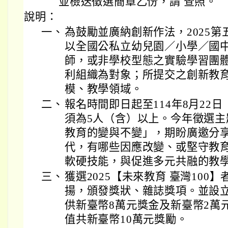
並檢送徵選簡章乙份，請 查照。
說明：
一、
為鼓勵並廣納創新作法，2025第
以全國公私立幼兒園／小學／國
師，或非學校型態之實驗學習團
利組織為對象；所提交之創新教
模、教學領域。
二、
報名時間即日起至114年8月22
須為5人（含）以上。今年徵選主
教育的變與不變」，期盼廣邀分
代，有哪些因應改變、或堅守教
軟硬技能，與促進多元共融的教
三、
獲選2025【未來教育 臺灣100
揚，頒發獎狀、雜誌獎項。並設
供新臺幣8萬元獎金及新臺幣2萬
值共新臺幣10萬元獎勵。