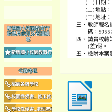
(一)
日期：
(二)
地點：玖
(三)
地址：
三、
教師報名
新榮國小校園教育行
碼：5055
動載具使用及管理規
四、
請貴校轉
範
(差)假。
新榮國小校園教育行動
五、
檢附本案
載具使用及管理規範
公務專區
桃園各級學校
校園性侵害...修正條文
學校性侵害..處理流程