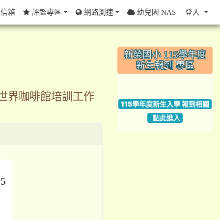
信箱
評鑑專區
網路測速
幼兒園 NAS
登入
:::
新榮國小 115學年度
新生報到 專區
link to https://w
世界咖啡館培訓工作
115學年度新生入學 報到相關
點此進入
5