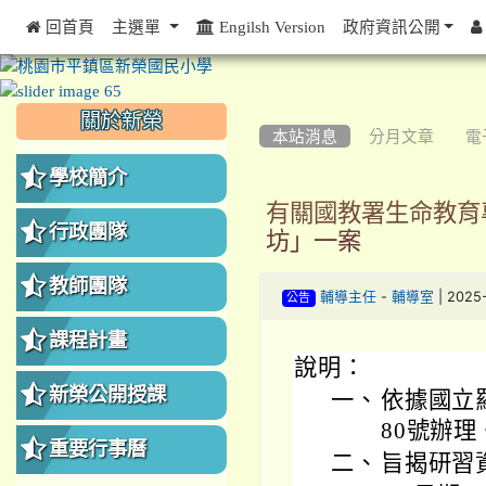
 回首頁
主選單
Engilsh Version
政府資訊公開
:::
:::
:::
關於新榮
本站消息
分月文章
電
學校簡介
有關國教署生命教育
行政團隊
坊」一案
教師團隊
-
| 2025
輔導主任
輔導室
公告
課程計畫
說明：
新榮公開授課
一、
依據國立羅
80號辦理
重要行事曆
二、
旨揭研習