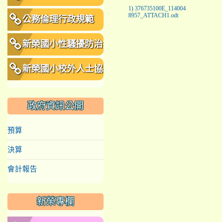
1) 376735100E_114004
8957_ATTACH1.odt
公務倫理行政規範
新榮國小性騷擾防治措
施、申訴及懲戒規範
新榮國小校外人士協助
教學或活動要點
政府資訊公開
預算
決算
會計報告
新榮專欄