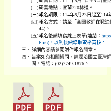
(一)
研習日期：114年8月1日至3日(星
(二)
研習地點：宜蘭720林道。
(三)
報名期限：114年6月23日起至114
(四)
報名方式：請至「全國教師在職進修
44)。
(五)
報名後請填寫線上表單(連結：
http
Fm6)，以利後續錄取資格審核。
三、
詳細內容請參閱附件報名簡章。
四、
旨案如有相關疑問，請逕洽國立臺灣
問，電話：(02)7749-1876。