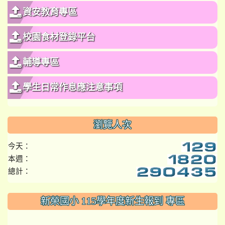
資安教育專區
校園食材登錄平台
輔導專區
學生日常作息應注意事項
瀏覽人次
今天：
本週：
總計：
:::
新榮國小 115學年度新生報到 專區
link to https://www.szps.tyc.edu.tw