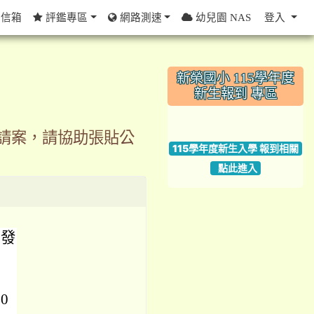
信箱
評鑑專區
網路測速
幼兒園 NAS
登入
:::
新榮國小 115學年度
新生報到 專區
link to https://w
申請案，請協助張貼公
115學年度新生入學 報到相關
點此進入
配發
0