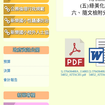
(五)
綠美化
公務倫理行政規範
六、
隨文檢附
新榮國小性騷擾防治措
施、申訴及懲戒規範
新榮國小校外人士協助
教學或活動要點
政府資訊公開
預算
決算
1) 376436400A_114003
2) 37643640
54852_ATTACH1.pdf
54852_ATTA
會計報告
新榮專欄