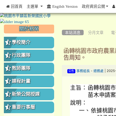
 回首頁
主選單
Engilsh Version
政府資訊公開
:::
:::
:::
關於新榮
本站消息
分月文章
電
學校簡介
函轉桃園市政府農業局
行政團隊
告周知。
教師團隊
-
| 2025
事務組長
總務處
公告
課程計畫
主旨：
函轉桃園市
新榮公開授課
苗木申請案
說明：
重要行事曆
一、
依據桃園市