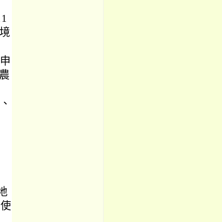
1
市境
能申
農
方、
地
築使