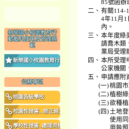
85號函辦
二、
有關114
4年11月
內。
新榮國小校園教育行
三、
本年度綠
動載具使用及管理規
請喬木類
範
業局受理
四、
本所受理
新榮國小校園教育行動
公家機關
載具使用及管理規範
五、
申請應附
公務專區
(一)
桃園市
(二)
植樹綠
桃園各級學校
(三)
欲種植
(四)
土地登
校園性侵害...修正條文
使用同
學校性侵害..處理流程
用執照