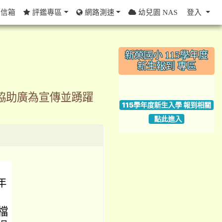
信箱
評鑑專區
網路測速
幼兒園 NAS
登入
:::
新榮國小 115學年度
新生報到 專區
link to https://w
請協助廣為宣傳並踴躍
115學年度新生入學 報到相關
點此進入
年
檔