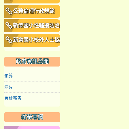
公務倫理行政規範
新榮國小性騷擾防治措
施、申訴及懲戒規範
新榮國小校外人士協助
教學或活動要點
政府資訊公開
預算
決算
會計報告
新榮專欄