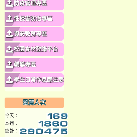
防疫管理專區
性侵害防治專區
資安教育專區
校園食材登錄平台
輔導專區
學生日常作息應注意事
項
瀏覽人次
今天：
本週：
總計：