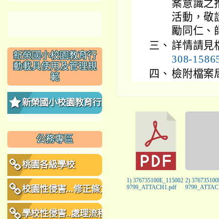
案意識之
活動，敬
勵同仁、
三、
詳情請見
新榮國小校園教育行
308-1586
動載具使用及管理規
四、
檢附檔案
範
新榮國小校園教育行動
載具使用及管理規範
公務專區
桃園各級學校
1) 376735100E_115002
2) 37673510
校園性侵害...修正條文
9799_ATTACH1.pdf
9799_ATTAC
學校性侵害..處理流程