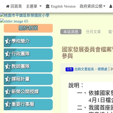
 回首頁
主選單
Engilsh Version
政府資訊公開
:::
:::
:::
關於新榮
本站消息
分月文章
電
學校簡介
國家發展委員會檔案
行政團隊
參與
教師團隊
-
| 
出納文書組長
總務處
公告
課程計畫
說明：
新榮公開授課
一、
依據國家
4月1日檔
重要行事曆
二、
我國首座國