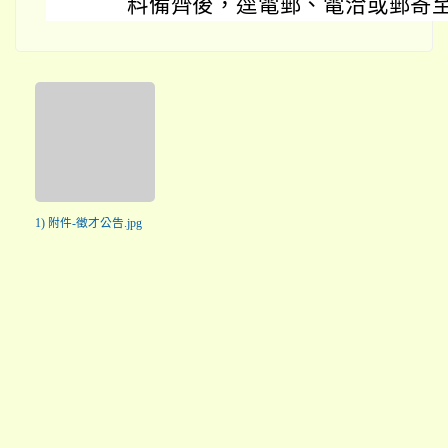
料備齊後，逕電郵、電洽或郵寄
1) 附件-徵才公告.jpg