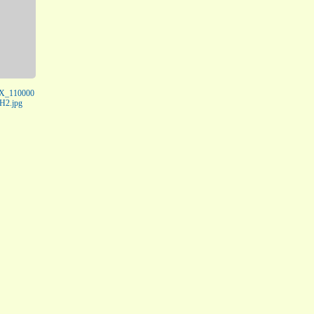
5X_110000
H2.jpg