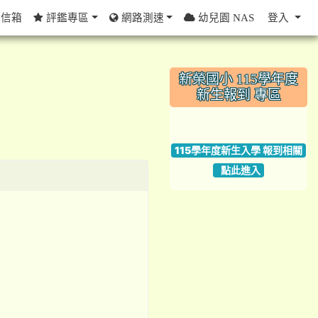
信箱
評鑑專區
網路測速
幼兒園 NAS
登入
:::
新榮國小 115學年度
新生報到 專區
link to https://w
115學年度新生入學 報到相關
點此進入