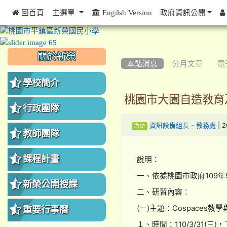
 回首頁
主選單
Engilsh Version
政府資訊公開
:::
:::
:::
關於新榮
本站消息
分月文章
電
學校簡介
桃園市大園自造教育
行政團隊
-
| 
資訊設備組長
教務處
活動
教師團隊
課程計畫
說明：
一、依據桃園市政府109年9
新榮公開授課
二、研習內容：
(一)主題：Cospaces教
重要行事曆
１、時間：110/3/31(三)，