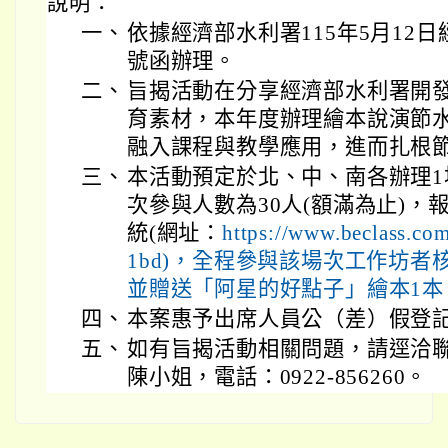
說明：
一、
依據經濟部水利署115年5月12日經水
號函辦理。
二、
旨揭活動在分享經濟部水利署開
育素材，本年度辦理繪本說演節
融入課程與教學應用，進而扎根
三、
本活動預定於北、中、南各辦理1
次參與人數為30人(額滿為止)，報名
統(網址：
https://www.beclass.c
1bd)，全程參與該場次工作坊者
並贈送「阿星的好點子」繪本1本
四、
本案惠予出席人員公（差）假登
五、
如有旨揭活動相關問題，請逕洽
陳小姐，電話：0922-856260。