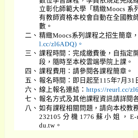
數位學習課程，學員依規定完成
立彰化師範大學「精緻Moocs 
有教師資格本校會自動在全國教
數。
二、
精緻Moocs系列課程之招生簡章
l.cc/zl6ADQ)。
三、
課程時間：完成繳費後，自指定開
段，隨時至本校雲端學院上課。
四、
課程費用：請參閱各課程簡章。
五、
報名時間：即日起至115年7月3
六、
線上報名連結：
https://reurl.cc
七、
報名方式及其他課程資訊請詳閱
八、
如有課程相關問題，請向本校教務
232105 分 機 1776 蘇 小 姐 ， E-m
du.tw。