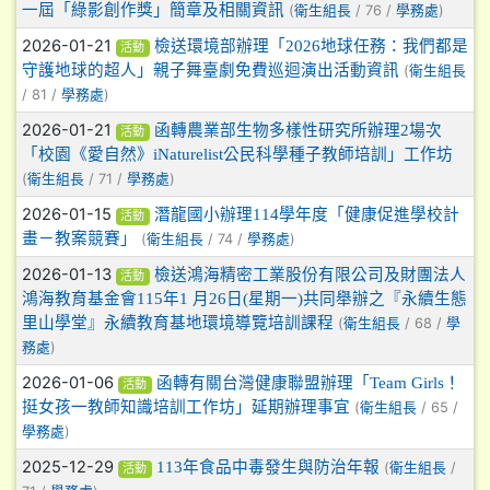
一屆「綠影創作獎」簡章及相關資訊
(
/ 76 /
)
衛生組長
學務處
2026-01-21
檢送環境部辦理「2026地球任務：我們都是
活動
守護地球的超人」親子舞臺劇免費巡迴演出活動資訊
(
衛生組長
/ 81 /
)
學務處
2026-01-21
函轉農業部生物多樣性研究所辦理2場次
活動
「校園《愛自然》iNaturelist公民科學種子教師培訓」工作坊
(
/ 71 /
)
衛生組長
學務處
2026-01-15
潛龍國小辦理114學年度「健康促進學校計
活動
畫－教案競賽」
(
/ 74 /
)
衛生組長
學務處
2026-01-13
檢送鴻海精密工業股份有限公司及財團法人
活動
鴻海教育基金會115年1 月26日(星期一)共同舉辦之『永續生態
里山學堂』永續教育基地環境導覽培訓課程
(
/ 68 /
衛生組長
學
)
務處
2026-01-06
函轉有關台灣健康聯盟辦理「Team Girls！
活動
挺女孩一教師知識培訓工作坊」延期辦理事宜
(
/ 65 /
衛生組長
)
學務處
2025-12-29
113年食品中毒發生與防治年報
(
/
衛生組長
活動