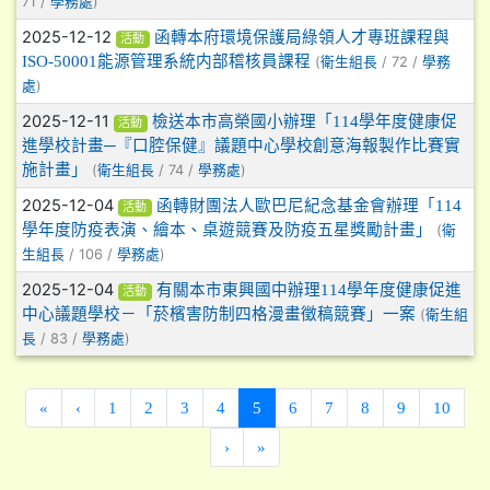
71 /
)
學務處
2025-12-12
函轉本府環境保護局綠領人才專班課程與
活動
ISO-50001能源管理系統内部稽核員課程
(
/ 72 /
衛生組長
學務
)
處
2025-12-11
檢送本市高榮國小辦理「114學年度健康促
活動
進學校計畫─『口腔保健』議題中心學校創意海報製作比賽實
施計畫」
(
/ 74 /
)
衛生組長
學務處
2025-12-04
函轉財團法人歐巴尼紀念基金會辦理「114
活動
學年度防疫表演、繪本、桌遊競賽及防疫五星獎勵計畫」
(
衛
/ 106 /
)
生組長
學務處
2025-12-04
有關本市東興國中辦理114學年度健康促進
活動
中心議題學校－「菸檳害防制四格漫畫徵稿競賽」一案
(
衛生組
/ 83 /
)
長
學務處
(current)
«
‹
1
2
3
4
5
6
7
8
9
10
›
»