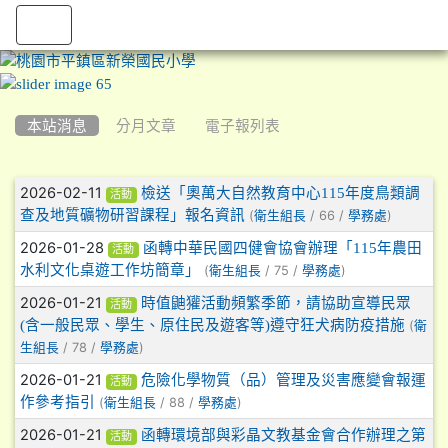
:::
本站消息
分月文章
電子報列表
文章列表
2026-02-11
檢送「奧萬大自然教育中心115年度鳥類調
活動
查及地質礦物研習課程」報名資訊
(
/ 66 /
)
衛生組長
學務處
2026-01-28
函轉中華民國四健會協會辦理「115年農田
活動
水利文化桌遊工作坊簡章」
(
/ 75 /
)
衛生組長
學務處
2026-01-21
時值鼬獾活動頻繁季節，請協助宣導民眾
活動
(含一般民眾、學生、原住民及遊客等)遵守狂犬病防疫措施
(
衛
/ 78 /
)
生組長
學務處
2026-01-21
危險化學物質（品）管理及災害應變會報運
活動
作參考指引
(
/ 88 /
)
衛生組長
學務處
2026-01-21
函轉環境部與彩晶文教基金會合作辦理之第
活動