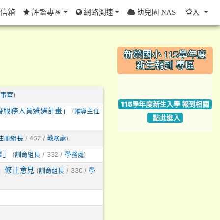
信箱
評鑑專區
網路測速
幼兒園 NAS
登入
:::
新榮國小 115學年度
新生報到 專區
link to https://w
)
人事室
115學年度新生入學 報到相關
礙服務人員遴選計畫」
(
輔導主任
點此進入
/ 467 /
)
註冊組長
教務處
畫」
(
/ 332 /
)
訓育組長
學務處
」修正意見
(
/ 330 /
訓育組長
學