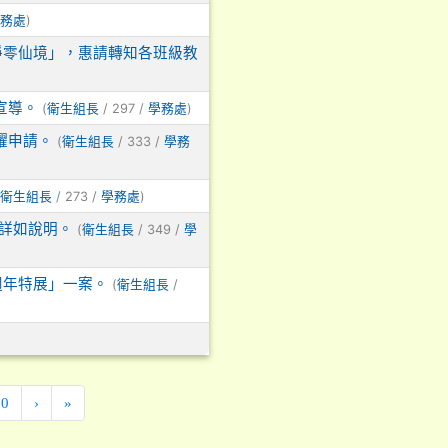
)
務處
淨零仙境」，惠請轉知各班級教
宣導。
(
/ 297 /
)
衛生組長
學務處
躍申請。
(
/ 333 /
衛生組長
學務
/ 273 /
)
衛生組長
學務處
詳如說明。
(
/ 349 /
衛生組長
學
週年特展」一案。
(
/
衛生組長
30
›
»