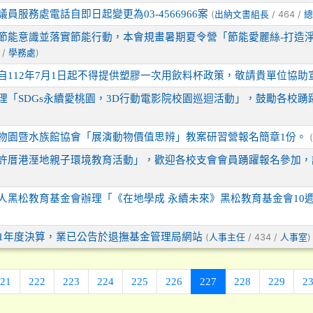
員服務處電話自即日起變更為03-4566966案
(
/ 464 /
出納文書組長
總
節能意識並落實節能行動，本會規畫暑期夏令營「節能愛麗絲-打造
 /
)
學務處
自112年7月1日起不得提供塑膠一次用飲料杯政策，敬請貴單位協助
理「SDGs永續愛桃園，3D行動電影院校園巡迴活動」，鼓勵各校踴
物園暨水族館協會「展演動物價值思辨」教案研習營報名簡章1份。
(
許厝港溼地親子環境教育活動」，歡迎各校支會會員踴躍報名參加，
人黑松教育基金會辦理「《在地學成 永續未來》黑松教育基金會10
11年度決算，業已公告於退撫基金管理局網站
(
/ 434 /
)
人事主任
人事室
(current)
21
222
223
224
225
226
227
228
229
2