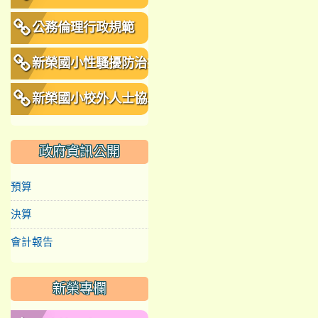
公務倫理行政規範
新榮國小性騷擾防治措
施、申訴及懲戒規範
新榮國小校外人士協助
教學或活動要點
政府資訊公開
預算
決算
會計報告
新榮專欄