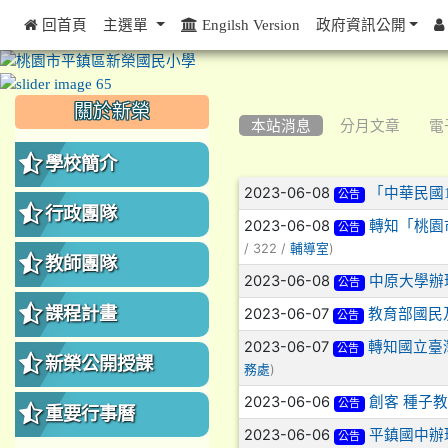
 回首頁
主選單
Engilsh Version
政府資訊公開
:::
:::
:::
關於新榮
本站消息
分月文章
電
學校簡介
文章列表
2023-06-08
「中華民國1
公告
行政團隊
2023-06-08
轉知「桃園
公告
/ 322 /
)
輔導室
教師團隊
2023-06-08
中原大學辦
公告
課程計畫
2023-06-07
教育部國民
公告
2023-06-07
轉知國立臺
公告
新榮公開授課
)
務處
2023-06-06
創客 種子
公告
重要行事曆
2023-06-06
平鎮國中辦
公告