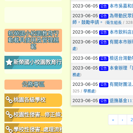
2023-06-05
本市吳嘉和議
公告
2023-06-05
為帶動民眾
公告
師，鼓勵申請。
(
/ 328
衛生組長
2023-06-05
本市飲料店
新榮國小校園教育行
公告
動載具使用及管理規
2023-06-05
有關本市辦
公告
範
)
處
2023-06-05
檢送台灣動
公告
新榮國小校園教育行動
2023-06-05
本會辦理「
公告
)
載具使用及管理規範
務處
公務專區
2023-06-05
有關財團法
公告
325 /
)
學務處
桃園各級學校
2023-06-05
退撫基金1
公告
校園性侵害...修正條文
«
‹
2
學校性侵害..處理流程