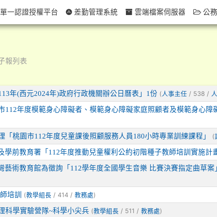
單一認證授權平台
差勤管理系統
雲端檔案伺服器
公務
子報列表
13年(西元2024年)政府行政機關辦公日曆表」1份
(
/ 538 /
人事主任
市112年度模範身心障礙者、模範身心障礙家庭照顧者及模範身心障
理「桃園市112年度兒童課後照顧服務人員180小時專業訓練課程」
(
及學前教育署「112年度推動兒童權利公約初階種子教師培訓實施計
灣藝術教育館為徵詢「112學年度全國學生音樂 比賽決賽指定曲草案
教師培訓
(
/ 414 /
)
教學組長
教務處
理科學實驗營隊~科學小尖兵
(
/ 511 /
)
教學組長
教務處