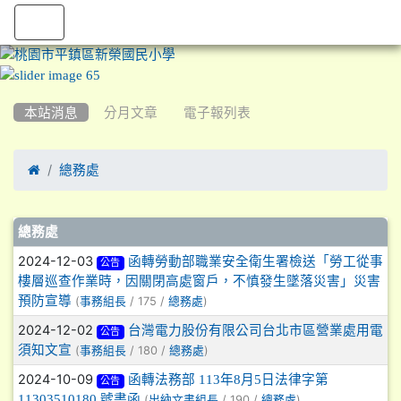
:::
本站消息
分月文章
電子報列表

總務處
文章列表
總務處
2024-12-03
函轉勞動部職業安全衛生署檢送「勞工從事
公告
樓層巡查作業時，因關閉高處窗戶，不慎發生墜落災害」災害
預防宣導
(
/ 175 /
)
事務組長
總務處
2024-12-02
台灣電力股份有限公司台北市區營業處用電
公告
須知文宣
(
/ 180 /
)
事務組長
總務處
2024-10-09
函轉法務部 113年8月5日法律字第
公告
11303510180 號書函
(
/ 190 /
)
出納文書組長
總務處