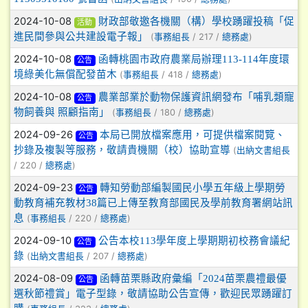
2024-10-08
財政部敬邀各機關（構）學校踴躍投稿「促
活動
進民間參與公共建設電子報」
(
/ 217 /
)
事務組長
總務處
2024-10-08
函轉桃園市政府農業局辦理113-114年度環
公告
境綠美化無償配發苗木
(
/ 418 /
)
事務組長
總務處
2024-10-08
農業部業於動物保護資訊網發布「哺乳類寵
公告
物飼養與 照顧指南」
(
/ 180 /
)
事務組長
總務處
2024-09-26
本局已開放檔案應用，可提供檔案閱覽、
公告
抄錄及複製等服務，敬請貴機關（校）協助宣導
(
出納文書組長
/ 220 /
)
總務處
2024-09-23
轉知勞動部編製國民小學五年級上學期勞
公告
動教育補充教材38篇已上傳至教育部國民及學前教育署網站訊
息
(
/ 220 /
)
事務組長
總務處
2024-09-10
公告本校113學年度上學期期初校務會議紀
公告
錄
(
/ 207 /
)
出納文書組長
總務處
2024-08-09
函轉苗栗縣政府彙編「2024苗栗農禮最優
公告
選秋節禮賞」電子型錄，敬請協助公告宣傳，歡迎民眾踴躍訂