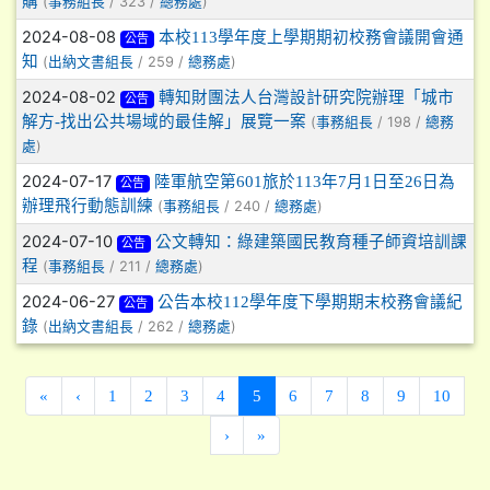
購
(
/ 323 /
)
事務組長
總務處
2024-08-08
本校113學年度上學期期初校務會議開會通
公告
知
(
/ 259 /
)
出納文書組長
總務處
2024-08-02
轉知財團法人台灣設計研究院辦理「城市
公告
解方-找出公共場域的最佳解」展覽一案
(
/ 198 /
事務組長
總務
)
處
2024-07-17
陸軍航空第601旅於113年7月1日至26日為
公告
辦理飛行動態訓練
(
/ 240 /
)
事務組長
總務處
2024-07-10
公文轉知：綠建築國民教育種子師資培訓課
公告
程
(
/ 211 /
)
事務組長
總務處
2024-06-27
公告本校112學年度下學期期末校務會議紀
公告
錄
(
/ 262 /
)
出納文書組長
總務處
(current)
«
‹
1
2
3
4
5
6
7
8
9
10
›
»