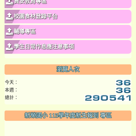
資安教育專區
校園食材登錄平台
輔導專區
學生日常作息應注意事項
瀏覽人次
今天：
本週：
總計：
:::
新榮國小 115學年度新生報到 專區
link to https://www.szps.tyc.edu.tw